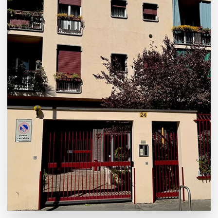
Leaflet
|
©
OpenStreetMap