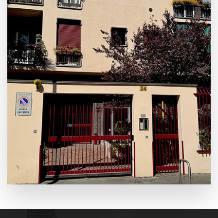
Leaflet
|
©
OpenStreetMap
+
−