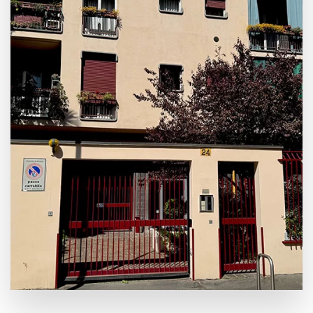
Leaflet
|
©
OpenStreetMap