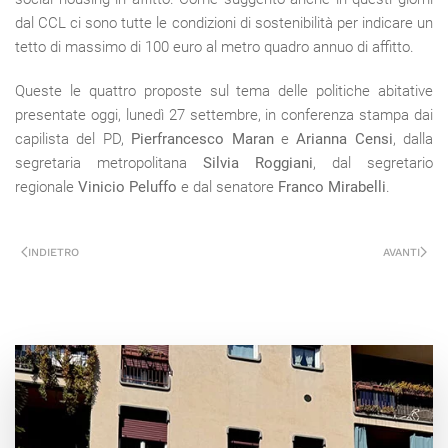
dal CCL ci sono tutte le condizioni di sostenibilità per indicare un
tetto di massimo di 100 euro al metro quadro annuo di affitto.
Queste le quattro proposte sul tema delle politiche abitative
presentate oggi, lunedì 27 settembre, in conferenza stampa dai
capilista del PD,
Pierfrancesco Maran
e
Arianna Censi
, dalla
segretaria metropolitana
Silvia Roggiani
, dal segretario
regionale
Vinicio Peluffo
e dal senatore
Franco Mirabelli
.
INDIETRO
AVANTI