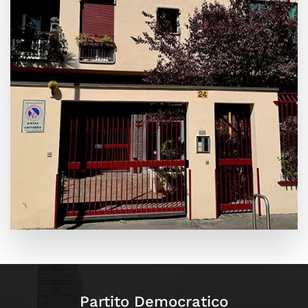
Leaflet
|
©
OpenStreetMap
+
−
Partito Democratico