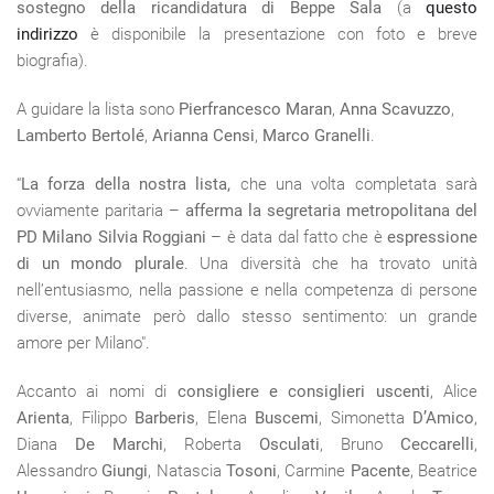
sostegno della ricandidatura di Beppe Sala
(a
questo
indirizzo
è disponibile la presentazione con foto e breve
biografia).
A guidare la lista sono
Pierfrancesco Maran
,
Anna Scavuzzo
,
Lamberto Bertolé
,
Arianna Censi
,
Marco Granelli
.
“
La forza della nostra lista,
che una volta completata sarà
ovviamente paritaria –
afferma la segretaria metropolitana del
PD Milano Silvia Roggiani
– è data dal fatto che è
espressione
di un mondo plurale
. Una diversità che ha trovato unità
nell’entusiasmo, nella passione e nella competenza di persone
diverse, animate però dallo stesso sentimento: un grande
amore per Milano".
Accanto ai nomi di
consigliere e consiglieri uscenti
, Alice
Arienta
, Filippo
Barberis
, Elena
Buscemi
, Simonetta
D’Amico
,
Diana
De Marchi
, Roberta
Osculati
, Bruno
Ceccarelli
,
Alessandro
Giungi
, Natascia
Tosoni
, Carmine
Pacente
, Beatrice