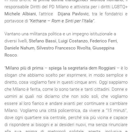
responsabile Diritti del PD Milano e attivista per i diritti LGBTQ+
Michele Albiani
, l’attrice
Dijana Pavlovic
, tra le fondatrici e
portavoce di
“Kethane – Rom e Sinti per l’Italia”
.
Vantano una militanza politica e un impegno istituzionale a
diversi livelli,
Stefano Bassi
,
Luigi Costanzo
,
Federico Ferri
,
Daniele Nahum
,
Silvestro Francesco Rivolta
,
Giuseppina
Rosco
.
“
Milano più di prima
–
spiega la segretaria dem Roggiani
– è lo
slogan che abbiamo scelto per esprimere, in modo semplice e
diretto, cosa vogliamo fare in questi cinque anni. Oggi sappiamo
che Milano è ferita, come lo sono tante e tanti cittadini. Donne e
uomini ai quali noi diciamo che non solo soli, che vogliamo
essere al loro fianco e andare avanti per continuare a cambiare
Milano. Vogliamo una città policentrica, da vivere a “15 minuti”,
dove ogni quartiere sia centrale, perché sia più vicina e capace
di rispondere ai bisogni e ai desideri nuovi, ma senza rinunciare
alla sua anima di metropoli solidale, aperta, inclusiva e