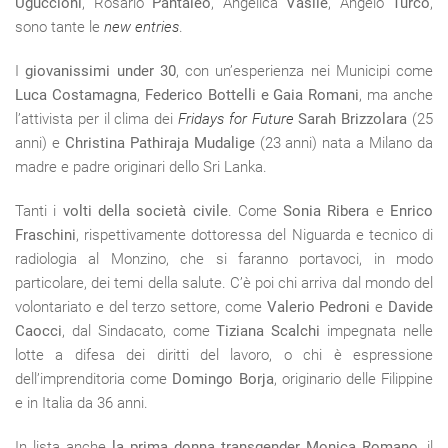
Uguccioni
, Rosario
Pantaleo
, Angelica
Vasile
, Angelo
Turco
,
sono tante le
new entries
.
I
giovanissimi under 30
, con un’esperienza nei Municipi come
Luca Costamagna
,
Federico Bottelli e Gaia Romani
, ma anche
l’attivista per il clima dei
Fridays for Future
Sarah Brizzolara
(25
anni) e
Christina Pathiraja Mudalige
(23 anni) nata a Milano da
madre e padre originari dello Sri Lanka.
Tanti i
volti della società civile
. Come
Sonia Ribera
e
Enrico
Fraschini
, rispettivamente dottoressa del Niguarda e tecnico di
radiologia al Monzino, che si faranno portavoci, in modo
particolare, dei temi della salute. C’è poi chi arriva dal mondo del
volontariato e del terzo settore, come
Valerio Pedroni
e
Davide
Caocci
, dal Sindacato, come
Tiziana Scalchi
impegnata nelle
lotte a difesa dei diritti del lavoro, o chi è espressione
dell’imprenditoria come
Domingo Borja
, originario delle Filippine
e in Italia da 36 anni.
In lista anche
la prima donna transgender Monica Romano
, il