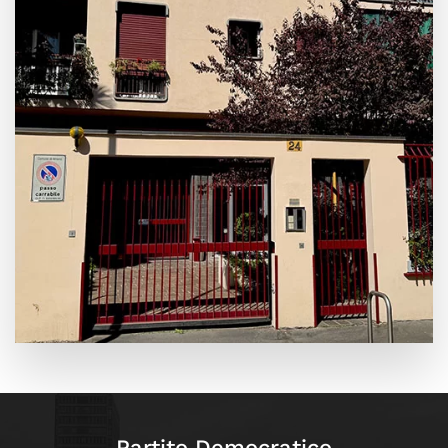
Leaflet
|
©
OpenStreetMap
+
−
Partito Democratico